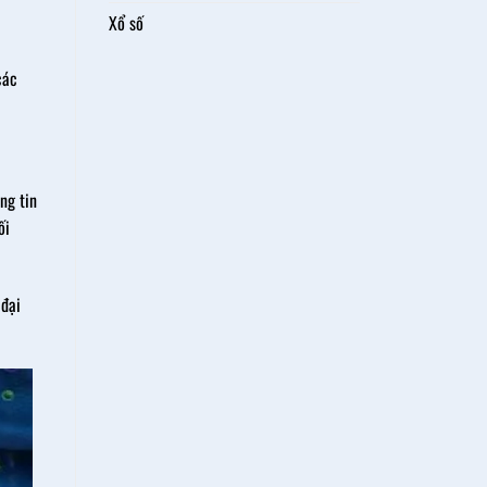
Xổ số
các
ng tin
ối
 đại