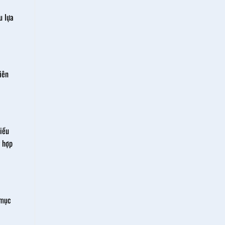
u lựa
iên
Điều
g hợp
 mục