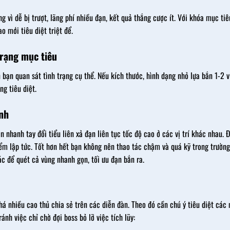
 vì dễ bị trượt, lãng phí nhiều đạn, kết quả thắng cược ít. Với khóa mục tiê
o mới tiêu diệt triệt để.
trạng mục tiêu
bạn quan sát tình trạng cụ thể. Nếu kích thước, hình dạng nhỏ lựa bắn 1-2 v
ng tiêu diệt.
anh
 nhanh tay đổi tiểu liên xả đạn liên tục tốc độ cao ở các vị trí khác nhau. 
điểm lập tức. Tốt hơn hết bạn không nên thao tác chậm và quá kỹ trong trườn
ác để quét cả vùng nhanh gọn, tối ưu đạn bắn ra.
há nhiều cao thủ chia sẻ trên các diễn đàn. Theo đó cần chú ý tiêu diệt các
nh việc chỉ chờ đợi boss bỏ lỡ việc tích lũy: