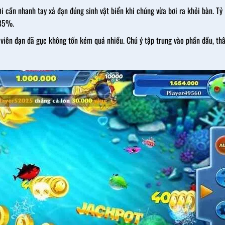
i cần nhanh tay xả đạn đúng sinh vật biển khi chúng vừa bơi ra khỏi bàn. Tỷ 
 85%.
2 viên đạn đã gục không tốn kém quá nhiều. Chú ý tập trung vào phần đầu, th