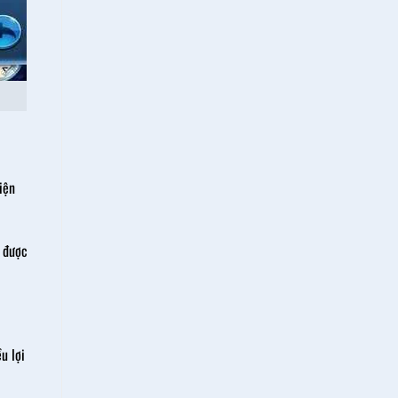
iện
m được
u lợi