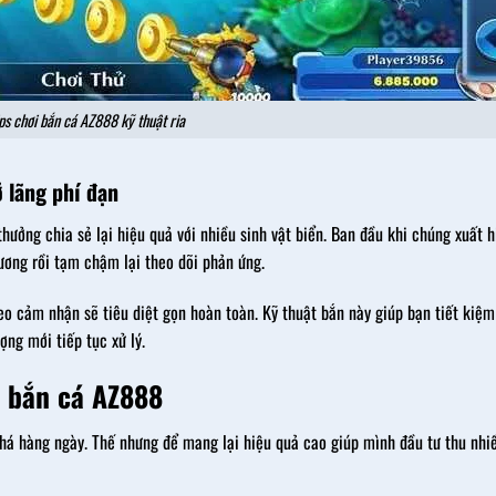
ps chơi bắn cá AZ888 kỹ thuật ria
ỡ lãng phí đạn
hưởng chia sẻ lại hiệu quả với nhiều sinh vật biển. Ban đầu khi chúng xuất h
ương rồi tạm chậm lại theo dõi phản ứng.
heo cảm nhận sẽ tiêu diệt gọn hoàn toàn. Kỹ thuật bắn này giúp bạn tiết kiệ
ợng mới tiếp tục xử lý.
e bắn cá AZ888
á hàng ngày. Thế nhưng để mang lại hiệu quả cao giúp mình đầu tư thu nhiề