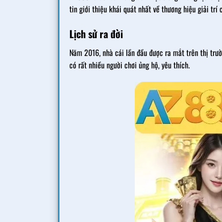
tin giới thiệu khái quát nhất về thương hiệu giải trí 
Lịch sử ra đời
Năm 2016, nhà cái lần đầu được ra mắt trên thị trư
có rất nhiều người chơi ủng hộ, yêu thích.