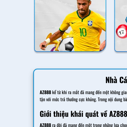
Nhà Cá
AZ888
kể từ khi ra mắt đã mang đến một không gian 
tận với mức trả thưởng cực khủng. Trong nội dung bà
Giới thiệu khái quát về AZ88
AZ888
ra đời đã mang đến một trong những lựa chọn 