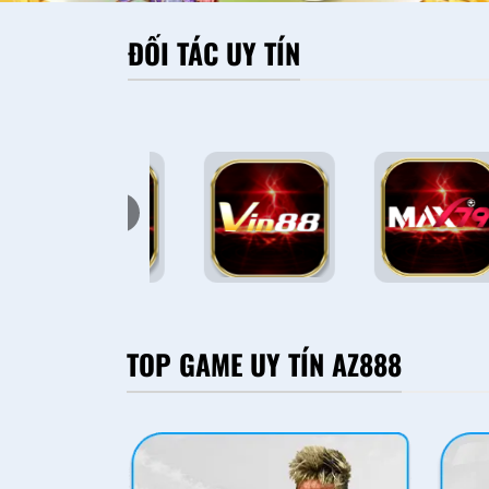
ĐỐI TÁC UY TÍN
TOP GAME UY TÍN AZ888