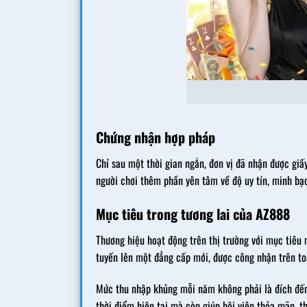
Chứng nhận hợp pháp
Chỉ sau một thời gian ngắn, đơn vị đã nhận được gi
người chơi thêm phần yên tâm về độ uy tín, minh bạc
Mục tiêu trong tương lai của AZ888
Thương hiệu hoạt động trên thị trường với mục tiêu
tuyến lên một đẳng cấp mới, được công nhận trên toà
Mức thu nhập khủng mỗi năm không phải là đích đến 
thời điểm hiện tại mà còn giúp hội viên thỏa mãn, th