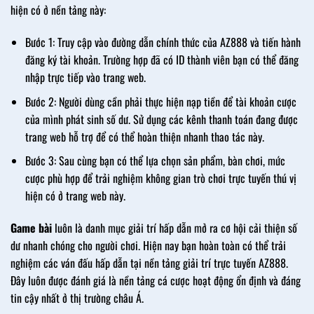
hiện có ở nền tảng này:
Bước 1: Truy cập vào đường dẫn chính thức của AZ888 và tiến hành
đăng ký tài khoản. Trường hợp đã có ID thành viên bạn có thể đăng
nhập trực tiếp vào trang web.
Bước 2: Người dùng cần phải thực hiện nạp tiền để tài khoản cược
của mình phát sinh số dư. Sử dụng các kênh thanh toán đang được
trang web hỗ trợ để có thể hoàn thiện nhanh thao tác này.
Bước 3: Sau cùng bạn có thể lựa chọn sản phẩm, bàn chơi, mức
cược phù hợp để trải nghiệm không gian trò chơi trực tuyến thú vị
hiện có ở trang web này.
Game bài
luôn là danh mục giải trí hấp dẫn mở ra cơ hội cải thiện số
dư nhanh chóng cho người chơi. Hiện nay bạn hoàn toàn có thể trải
nghiệm các ván đấu hấp dẫn tại nền tảng giải trí trực tuyến AZ888.
Đây luôn được đánh giá là nền tảng cá cược hoạt động ổn định và đáng
tin cậy nhất ở thị trường châu Á.