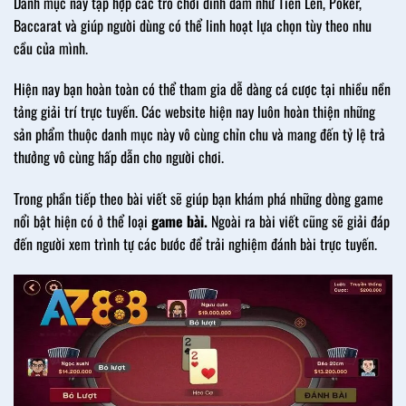
Danh mục này tập hợp các trò chơi đình đám như Tiến Lên, Poker,
Baccarat và giúp người dùng có thể linh hoạt lựa chọn tùy theo nhu
cầu của mình.
Hiện nay bạn hoàn toàn có thể tham gia dễ dàng cá cược tại nhiều nền
tảng giải trí trực tuyến. Các website hiện nay luôn hoàn thiện những
sản phẩm thuộc danh mục này vô cùng chỉn chu và mang đến tỷ lệ trả
thưởng vô cùng hấp dẫn cho người chơi.
Trong phần tiếp theo bài viết sẽ giúp bạn khám phá những dòng game
nổi bật hiện có ở thể loại
game bài.
Ngoài ra bài viết cũng sẽ giải đáp
đến người xem trình tự các bước để trải nghiệm đánh bài trực tuyến.