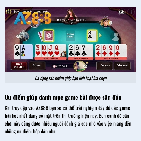
Đa dạng sản phẩm giúp bạn linh hoạt lựa chọn
Ưu điểm giúp danh mục game bài được săn đón
Khi truy cập vào AZ888 bạn sẽ có thể trải nghiệm đầy đủ các
game
bài
hot nhất đang có mặt trên thị trường hiện nay. Bên cạnh đó sân
chơi này cũng được nhiều người đánh giá cao nhờ vào việc mang đến
những ưu điểm hấp dẫn như: