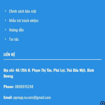
Chính sách bảo mật
Miễn trừ trách nhiệm
Hướng dẫn
Tin tức
LIÊN HỆ
Địa chỉ: 46/26h Đ. Phạm Thị Tân, Phú Lợi, Thủ Dầu Một, Bình
Dương
Phone:
0896915248
Email:
yqmupj.ru.com@gmail.com