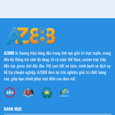
AZ888
là thương hiệu hàng đầu trong lĩnh vực giải trí trực tuyến, mang
đến hệ thống trò chơi đa dạng, từ cá cược thể thao, casino trực tiếp
đến các game slot độc đáo. Với cam kết an toàn, minh bạch và dịch vụ
hỗ trợ chuyên nghiệp, AZ888 đem lại trải nghiệm giải trí chất lượng
cao, giúp bạn chinh phục mọi đỉnh cao đam mê.
DANH MỤC