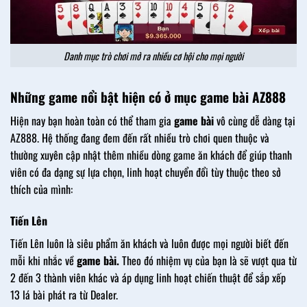
Danh mục trò chơi mở ra nhiều cơ hội cho mọi người
Những game nổi bật hiện có ở mục game bài AZ888
Hiện nay bạn hoàn toàn có thể tham gia
game bài
vô cùng dễ dàng tại
AZ888. Hệ thống đang đem đến rất nhiều trò chơi quen thuộc và
thường xuyên cập nhật thêm nhiều dòng game ăn khách để giúp thanh
viên có đa dạng sự lựa chọn, linh hoạt chuyển đổi tùy thuộc theo sở
thích của mình:
Tiến Lên
Tiến Lên luôn là siêu phẩm ăn khách và luôn được mọi người biết đến
mỗi khi nhắc về
game bài.
Theo đó nhiệm vụ của bạn là sẽ vượt qua từ
2 đến 3 thành viên khác và áp dụng linh hoạt chiến thuật để sắp xếp
13 lá bài phát ra từ Dealer.