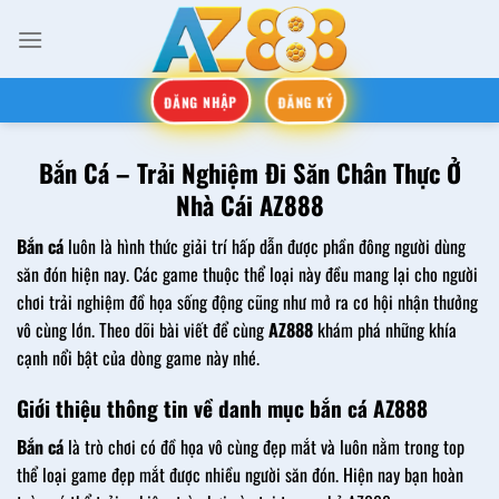
Chuyển
đến
nội
dung
ĐĂNG NHẬP
ĐĂNG KÝ
Bắn Cá – Trải Nghiệm Đi Săn Chân Thực Ở
Nhà Cái AZ888
Bắn cá
luôn là hình thức giải trí hấp dẫn được phần đông người dùng
săn đón hiện nay. Các game thuộc thể loại này đều mang lại cho người
chơi trải nghiệm đồ họa sống động cũng như mở ra cơ hội nhận thưởng
vô cùng lớn. Theo dõi bài viết để cùng
AZ888
khám phá những khía
cạnh nổi bật của dòng game này nhé.
Giới thiệu thông tin về danh mục bắn cá AZ888
Bắn cá
là trò chơi có đồ họa vô cùng đẹp mắt và luôn nằm trong top
thể loại game đẹp mắt được nhiều người săn đón. Hiện nay bạn hoàn