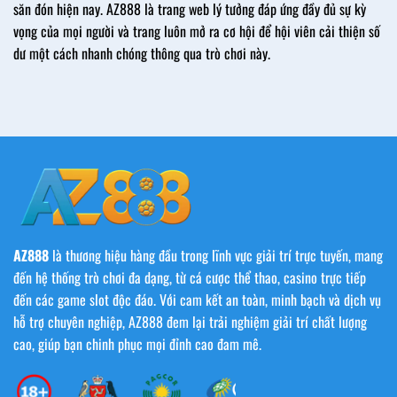
săn đón hiện nay. AZ888 là trang web lý tưởng đáp ứng đầy đủ sự kỳ
vọng của mọi người và trang luôn mở ra cơ hội để hội viên cải thiện số
dư một cách nhanh chóng thông qua trò chơi này.
AZ888
là thương hiệu hàng đầu trong lĩnh vực giải trí trực tuyến, mang
đến hệ thống trò chơi đa dạng, từ cá cược thể thao, casino trực tiếp
đến các game slot độc đáo. Với cam kết an toàn, minh bạch và dịch vụ
hỗ trợ chuyên nghiệp, AZ888 đem lại trải nghiệm giải trí chất lượng
cao, giúp bạn chinh phục mọi đỉnh cao đam mê.