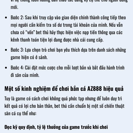
mới.
Bước 2: Sau khi truy cập vào giao diện chính thành công tiếp theo
mọi người cần kiểm tra số dư trong tài khoản của mình. Nếu vẫn
chưa có “vốn” bet thủ hãy thực hiện việc nạp tiền thông qua các
kênh thanh toán tiện lợi đang được nhà cái cung cấp.
Bước 3: Lựa chọn trò chơi bạn yêu thích dựa trên danh sách những
game hiện có ở sảnh.
Bước 4: Cài đặt mức cược cho mỗi lượt bắn và bắt đầu hành trình
đi săn của mình.
Một số kinh nghiệm để chơi bắn cá AZ888 hiệu quả
Tuy là game có cách chơi không quá phức tạp nhưng để luôn duy trì
kết quả có lợi cho bản thân, bet thủ cần chuẩn bị một số chiến thuật
săn cá cụ thể như:
Đọc kỹ quy định, tỷ lệ thưởng của game trước khi chơi