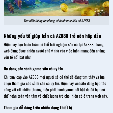
Tìm hiểu thông tin chung về danh mục bắn cá AZ888
Những yếu tố giúp bắn cá AZ888 trở nên hấp dẫn
Hiện nay bạn hoàn toàn có thể trải nghiệm săn cá tại AZ888. Trang
web đang được nhiều người chú ý nhờ vào việc luôn mang đến những
yếu tố nổi bật như:
Đa dạng các sảnh game săn cá uy tín
Khi truy cập vào AZ888 mọi người sẽ có thể dễ dàng tìm thấy và lựa
chọn tham gia các sảnh săn cá uy tín. Hiện nay website đang hợp tác
cùng với rất nhiều thương hiệu phát hành game nổi bật do đó bạn có
thể hoàn toàn yên tâm về chất lượng trò chơi hiện có ở trang web này.
Tham gia dễ dàng trên nhiều dạng thiết bị