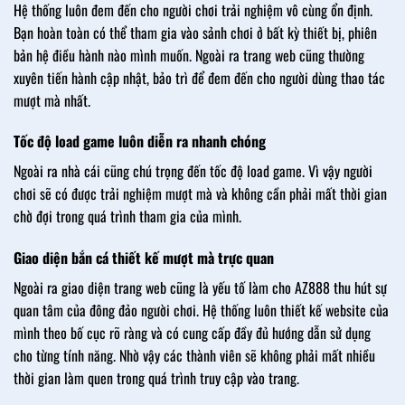
Hệ thống luôn đem đến cho người chơi trải nghiệm vô cùng ổn định.
Bạn hoàn toàn có thể tham gia vào sảnh chơi ở bất kỳ thiết bị, phiên
bản hệ điều hành nào mình muốn. Ngoài ra trang web cũng thường
xuyên tiến hành cập nhật, bảo trì để đem đến cho người dùng thao tác
mượt mà nhất.
Tốc độ load game luôn diễn ra nhanh chóng
Ngoài ra nhà cái cũng chú trọng đến tốc độ load game. Vì vậy người
chơi sẽ có được trải nghiệm mượt mà và không cần phải mất thời gian
chờ đợi trong quá trình tham gia của mình.
Giao diện bắn cá thiết kế mượt mà trực quan
Ngoài ra giao diện trang web cũng là yếu tố làm cho AZ888 thu hút sự
quan tâm của đông đảo người chơi. Hệ thống luôn thiết kế website của
mình theo bố cục rõ ràng và có cung cấp đầy đủ hướng dẫn sử dụng
cho từng tính năng. Nhờ vậy các thành viên sẽ không phải mất nhiều
thời gian làm quen trong quá trình truy cập vào trang.