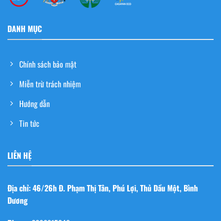
DANH MỤC
Chính sách bảo mật
Miễn trừ trách nhiệm
Hướng dẫn
Tin tức
LIÊN HỆ
Địa chỉ: 46/26h Đ. Phạm Thị Tân, Phú Lợi, Thủ Dầu Một, Bình
Dương